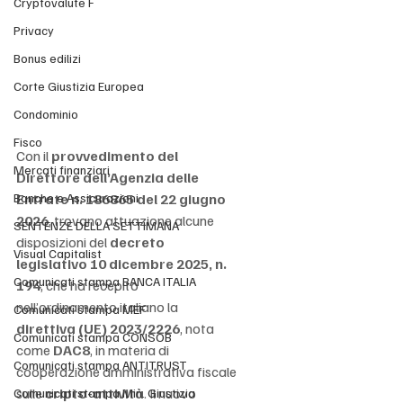
Cryptovalute F
Privacy
Bonus edilizi
Corte Giustizia Europea
Condominio
Fisco
Con il 
provvedimento del 
Mercati finanziari
Direttore dell’Agenzia delle 
Banche e Assicurazioni
Entrate n. 186865 del 22 giugno 
2026
, trovano attuazione alcune 
SENTENZE DELLA SETTIMANA
disposizioni del 
decreto 
Visual Capitalist
legislativo 10 dicembre 2025, n. 
Comunicati stampa BANCA ITALIA
194
, che ha recepito 
nell’ordinamento italiano la 
Comunicati stampa MEF
direttiva (UE) 2023/2226
, nota 
Comunicati stampa CONSOB
come 
DAC8
, in materia di 
Comunicati stampa ANTITRUST
cooperazione amministrativa fiscale 
sulle 
cripto-attività
. Il nuovo 
Comunicati stampa Min. Giustizia