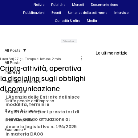
Notizie
Rubriche
Mercati
Documentazione
Pubblicazioni
Eventi
Sentenze della settimana
Interviste
Curiosità & altro
Media
Vai ai contenuti
All Posts
Le ultime notizie
Luca Baj
27 giu
Tempo di lettura: 2 min
All Posts
Cripto-attività, operativa
Impresa
la disciplina sugli obblighi
Economia e Finanza
di comunicazione
Real Estate
L’Agenzia delle Entrate definisce 
Diritto penale dell'impresa
modalità, termini e 
Strumenti finanziari
registrazione per i prestatori di 
servizi, dando attuazione al 
Crisi di impresa
decreto legislativo n. 194/2025 
Economia F
in materia DAC8