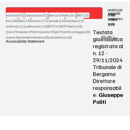
realizzat
Contattaci
società
ARX
55 post
52 post
51 post
32 post
o da
banche
(55)
Cassazione
(52)
Banca d'Italia
(51)
MEF
(32)
uniperso
Value
28 post
19 post
17 post
16 post
15 post
bce
(28)
EBA
(19)
lavoro
(17)
Consob
(16)
impresa
(15)
nale
S.r.l.
Terms & Conditions
11 post
10 post
10 post
10 post
antitrust
(11)
costruzioni
(10)
BTP
(10)
BTP Italia
(10)
Testata
9 post
9 post
9 post
8 post
Crisi d'Impresa
(9)
formazione
(9)
pil
(9)
antiriciclaggio
(8)
Privacy Policy
8 post
8 post
8 post
giornalistica
export
(8)
entrate tributarie
(8)
condominio
(8)
Accessibility Statement
registrata al
n. 12 -
29/11/2024
Tribunale di
Bergamo
Direttore
responsabil
e:
Giuseppe
Politi