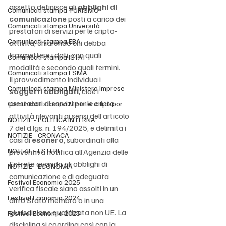
assetto definisce gli 
obblighi di 
Comunicati stampa TURISMO
comunicazione
 posti a carico dei 
Comunicati stampa Università
prestatori di servizi per le cripto-
Comunicati stampa EBA
attività, chiarendo chi debba 
trasmettere i dati, con quali 
Comunicati stampa ISTAT
modalità e secondo quali termini.
Comunicati stampa ESMA
Il provvedimento individua i 
Comunicati stampa Ministero Imprese
soggetti obbligati
, cioè i 
prestatori di servizi per le cripto-
Comunicati stampa Ministero traspor
attività rilevanti ai sensi dell’articolo 
NOTIZIE - POLITICA INTERNA
7 del d.lgs. n. 194/2025, e delimita i 
NOTIZIE - CRONACA
casi di 
esonero
, subordinati alla 
NOTIZIE - ESTERI
preventiva notifica all’Agenzia delle 
Entrate quando gli obblighi di 
NOTIZIE - ECONOMIA
comunicazione e di adeguata 
Festival Economia 2025
verifica fiscale siano assolti in un 
Festival Economia 2024
altro Stato membro o in una 
giurisdizione qualificata non UE. La 
Festival Economia 2023
disciplina si coordina così con la 