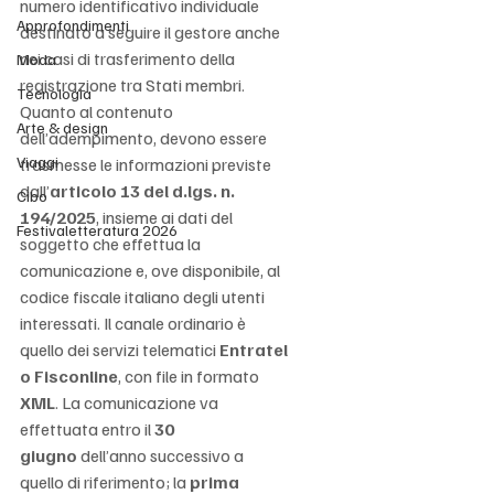
numero identificativo individuale 
Approfondimenti
destinato a seguire il gestore anche 
nei casi di trasferimento della 
Moda
registrazione tra Stati membri.
Tecnologia
Quanto al contenuto 
Arte & design
dell’adempimento, devono essere 
Viaggi
trasmesse le informazioni previste 
dall’
articolo 13 del d.lgs. n. 
Cibo
194/2025
, insieme ai dati del 
Festivaletteratura 2026
soggetto che effettua la 
comunicazione e, ove disponibile, al 
codice fiscale italiano degli utenti 
interessati. Il canale ordinario è 
quello dei servizi telematici 
Entratel 
o Fisconline
, con file in formato 
XML
. La comunicazione va 
effettuata entro il 
30 
giugno
 dell’anno successivo a 
quello di riferimento; la 
prima 