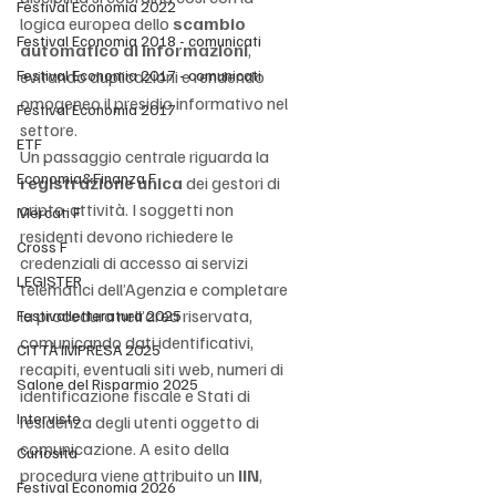
Festival Economia 2022
logica europea dello 
scambio 
Festival Economia 2018 - comunicati
automatico di informazioni
, 
Festival Economia 2017 - comunicati
evitando duplicazioni e rendendo 
omogeneo il presidio informativo nel 
Festival Economia 2017
settore.
ETF
Un passaggio centrale riguarda la 
Economia&Finanza F
registrazione unica
 dei gestori di 
cripto-attività. I soggetti non 
Mercati F
residenti devono richiedere le 
Cross F
credenziali di accesso ai servizi 
LEGISTER
telematici dell’Agenzia e completare 
la procedura nell’area riservata, 
Festivalletteratura 2025
comunicando dati identificativi, 
CITTÀ IMPRESA 2025
recapiti, eventuali siti web, numeri di 
Salone del Risparmio 2025
identificazione fiscale e Stati di 
Interviste
residenza degli utenti oggetto di 
comunicazione. A esito della 
Curiosità
procedura viene attribuito un 
IIN
, 
Festival Economia 2026