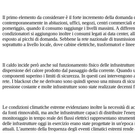
Il primo elemento da considerare è il forte incremento della domanda d
contemporaneamente in abitazioni, uffici, negozi, centri commerciali e s
pomeriggio, quando il consumo raggiunge i livelli massimi. A differenz
condizionatori si aggiungono inoltre i consumi legati ai data center, all
esposto ai picchi di domanda. Sebbene la rete nazionale di trasmission
soprattutto a livello locale, dove cabine elettriche, trasformatori e l
Il caldo incide però anche sul funzionamento fisico delle infrastrutture
dispersione del calore prodotto dal passaggio della corrente. Quando 
componenti superino i limiti di sicurezza. In questi casi intervengono a
rete. I blackout che ne derivano sono quindi spesso una misura di sicur
pressione costante e molte infrastrutture sono state realizzate decenni 
Le condizioni climatiche estreme evidenziano inoltre la necessità di ac
da fonti rinnovabili, ma anche infrastrutture capaci di distribuire l'ene
monitoraggio in tempo reale dei flussi elettrici rappresentano strumen
delle infrastrutture oggi in esercizio erano state progettate in un'epoca 
attuali. L'aumento della frequenza degli eventi climatici estremi rend