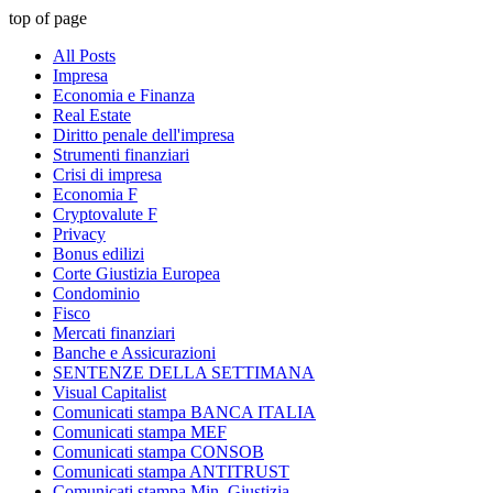
top of page
All Posts
Impresa
Economia e Finanza
Real Estate
Diritto penale dell'impresa
Strumenti finanziari
Crisi di impresa
Economia F
Cryptovalute F
Privacy
Bonus edilizi
Corte Giustizia Europea
Condominio
Fisco
Mercati finanziari
Banche e Assicurazioni
SENTENZE DELLA SETTIMANA
Visual Capitalist
Comunicati stampa BANCA ITALIA
Comunicati stampa MEF
Comunicati stampa CONSOB
Comunicati stampa ANTITRUST
Comunicati stampa Min. Giustizia