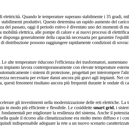
i elettricità. Quando le temperature superano stabilmente i 35 gradi, mi
tabilimenti produttivi. Questo determina un rapido aumento del carico sul
a del passato, oggi il periodo estivo è diventato uno dei momenti di magg
a mobilità elettrica, alle pompe di calore e ai nuovi processi di elettrifi
e disponga generalmente della capacità necessaria per garantire l'equili
inee di distribuzione possono raggiungere rapidamente condizioni di sovrac
. Le alte temperature riducono l'efficienza dei trasformatori, aumentano il
un impianto lavora contemporaneamente con elevate temperature esterne e
utomaticamente i sistemi di protezione, progettati per interrompere l'ali
ezza necessaria per evitare danni ancora più gravi agli impianti. Nei ce
fa, questi fenomeni risultano ancora più frequenti durante le ondate di c
celerare gli investimenti nella modernizzazione delle reti elettriche. L
rgia in modo più efficiente e flessibile. Le cosiddette
smart grid
, i sist
ti fondamentali per migliorare la resilienza del sistema. Anche il poten
nella quale il ricorso alla climatizzazione era molto meno diffuso e i cons
e quindi indispensabile adeguare la rete a un nuovo scenario caratteriz