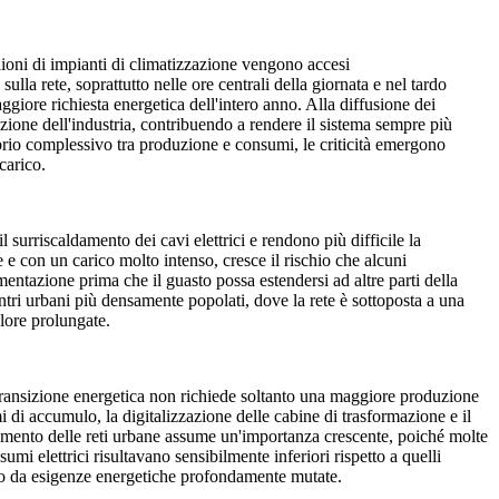
lioni di impianti di climatizzazione vengono accesi
la rete, soprattutto nelle ore centrali della giornata e nel tardo
iore richiesta energetica dell'intero anno. Alla diffusione dei
cazione dell'industria, contribuendo a rendere il sistema sempre più
brio complessivo tra produzione e consumi, le criticità emergono
carico.
 surriscaldamento dei cavi elettrici e rendono più difficile la
 con un carico molto intenso, cresce il rischio che alcuni
mentazione prima che il guasto possa estendersi ad altre parti della
ntri urbani più densamente popolati, dove la rete è sottoposta a una
alore prolungate.
a transizione energetica non richiede soltanto una maggiore produzione
emi di accumulo, la digitalizzazione delle cabine di trasformazione e il
ziamento delle reti urbane assume un'importanza crescente, poiché molte
umi elettrici risultavano sensibilmente inferiori rispetto a quelli
zato da esigenze energetiche profondamente mutate.