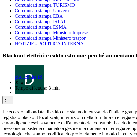
Comunicati stampa TURISMO
Comunicati stampa Università
Comunicati stampa EBA
Comunicati stampa ISTAT
Comunicati stampa ESMA
Comunicati stampa Ministero Imprese
Comunicati stampa Ministero traspor
NOTIZIE - POLITICA INTERNA
Blackout elettrici e caldo estremo: perché aumentano l
piscitellidaniel
25 giu
Tempo di lettura: 3 min
Le eccezionali ondate di caldo che stanno interessando l'Italia e gran p
registrato blackout localizzati, interruzioni della fornitura di energia 
e non dipende esclusivamente dall'aumento dei consumi: il caldo intens
pressione un sistema chiamato a gestire una domanda di energia sempre più
tecnologici che stanno modificando profondamente il modo in cui viene u