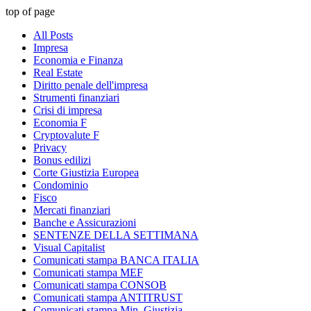
top of page
All Posts
Impresa
Economia e Finanza
Real Estate
Diritto penale dell'impresa
Strumenti finanziari
Crisi di impresa
Economia F
Cryptovalute F
Privacy
Bonus edilizi
Corte Giustizia Europea
Condominio
Fisco
Mercati finanziari
Banche e Assicurazioni
SENTENZE DELLA SETTIMANA
Visual Capitalist
Comunicati stampa BANCA ITALIA
Comunicati stampa MEF
Comunicati stampa CONSOB
Comunicati stampa ANTITRUST
Comunicati stampa Min. Giustizia