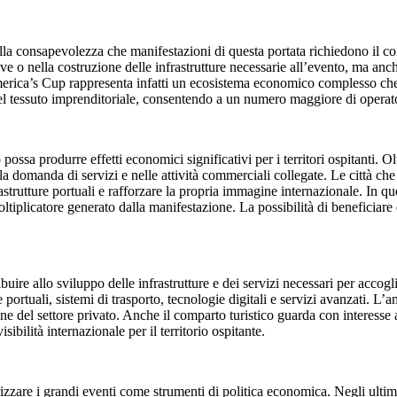
alla consapevolezza che manifestazioni di questa portata richiedono il 
ive o nella costruzione delle infrastrutture necessarie all’evento, ma anche
’America’s Cup rappresenta infatti un ecosistema economico complesso ch
l tessuto imprenditoriale, consentendo a un numero maggiore di operatori
sa produrre effetti economici significativi per i territori ospitanti. Olt
ella domanda di servizi e nelle attività commerciali collegate. Le città 
astrutture portuali e rafforzare la propria immagine internazionale. In q
 moltiplicatore generato dalla manifestazione. La possibilità di beneficia
uire allo sviluppo delle infrastrutture e dei servizi necessari per accogl
ortuali, sistemi di trasporto, tecnologie digitali e servizi avanzati. L’
ione del settore privato. Anche il comparto turistico guarda con interesse
sibilità internazionale per il territorio ospitante.
lorizzare i grandi eventi come strumenti di politica economica. Negli ult