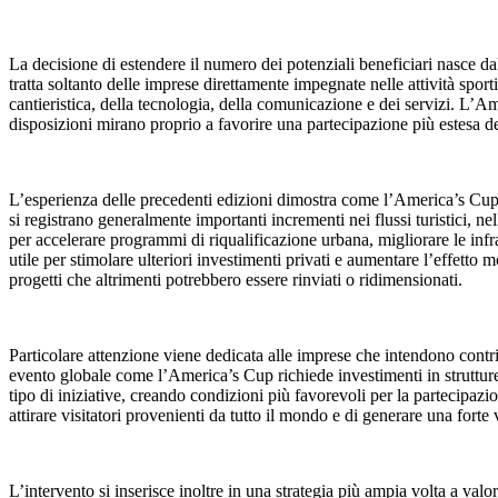
La decisione di estendere il numero dei potenziali beneficiari nasce d
tratta soltanto delle imprese direttamente impegnate nelle attività sport
cantieristica, della tecnologia, della comunicazione e dei servizi. L
disposizioni mirano proprio a favorire una partecipazione più estesa de
L’esperienza delle precedenti edizioni dimostra come l’America’s Cup pos
si registrano generalmente importanti incrementi nei flussi turistici, n
per accelerare programmi di riqualificazione urbana, migliorare le infr
utile per stimolare ulteriori investimenti privati e aumentare l’effetto
progetti che altrimenti potrebbero essere rinviati o ridimensionati.
Particolare attenzione viene dedicata alle imprese che intendono contrib
evento globale come l’America’s Cup richiede investimenti in strutture p
tipo di iniziative, creando condizioni più favorevoli per la partecipaz
attirare visitatori provenienti da tutto il mondo e di generare una forte vi
L’intervento si inserisce inoltre in una strategia più ampia volta a va