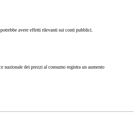
Γ
Γ
otrebbe avere effetti rilevanti sui conti pubblici.
dice nazionale dei prezzi al consumo registra un aumento