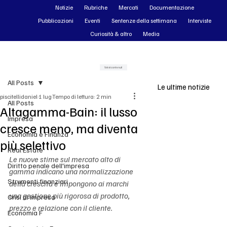
Notizie
Rubriche
Mercati
Documentazione
Pubblicazioni
Eventi
Sentenze della settimana
Interviste
Curiosità & altro
Media
Vai ai contenuti
All Posts
Le ultime notizie
piscitellidaniel
1 lug
Tempo di lettura: 2 min
All Posts
Altagamma-Bain: il lusso
Impresa
cresce meno, ma diventa
Economia e Finanza
più selettivo
Real Estate
Le nuove stime sul mercato alto di 
Diritto penale dell'impresa
gamma indicano una normalizzazione 
Strumenti finanziari
della crescita e impongono ai marchi 
una gestione più rigorosa di prodotto, 
Crisi di impresa
prezzo e relazione con il cliente.
Economia F