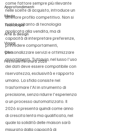
come fattore sempre più rilevante 
Approfondimenti
nelle scelte di acquisto, introduce un 
Moda
ulteriore profilo competitivo. Non si 
tratta soltanto di tecnologia 
Tecnologia
applicata alla vendita, ma di 
Arte & design
capacità di interpretare preferenze, 
Viaggi
prevedere comportamenti, 
personalizzare servizi e ottimizzare 
Cibo
assortimenti. Tuttavia, nel lusso l'uso 
Festivaletteratura 2026
dei dati deve essere compatibile con 
riservatezza, esclusività e rapporto 
umano. La sfida consiste nel 
trasformare l'AI in strumento di 
precisione, senza ridurre l'esperienza 
a un processo automatizzato. Il 
2026 si presenta quindi come anno 
di crescita lenta ma qualificata, nel 
quale la solidità delle maison sarà 
misurata dalla capacità di 