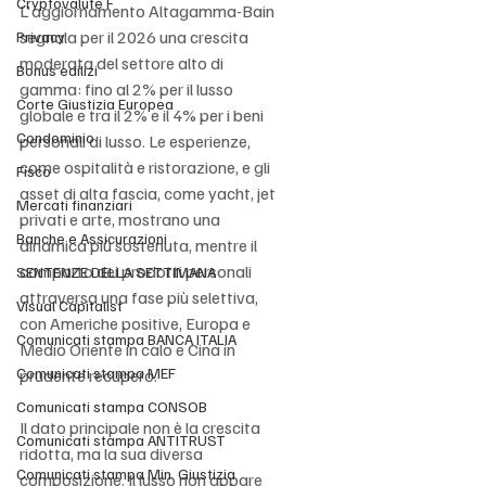
Cryptovalute F
L'aggiornamento Altagamma-Bain 
segnala per il 2026 una crescita 
Privacy
moderata del settore alto di 
Bonus edilizi
gamma: fino al 2% per il lusso 
Corte Giustizia Europea
globale e tra il 2% e il 4% per i beni 
Condominio
personali di lusso. Le esperienze, 
come ospitalità e ristorazione, e gli 
Fisco
asset di alta fascia, come yacht, jet 
Mercati finanziari
privati e arte, mostrano una 
Banche e Assicurazioni
dinamica più sostenuta, mentre il 
comparto dei prodotti personali 
SENTENZE DELLA SETTIMANA
attraversa una fase più selettiva, 
Visual Capitalist
con Americhe positive, Europa e 
Comunicati stampa BANCA ITALIA
Medio Oriente in calo e Cina in 
Comunicati stampa MEF
prudente recupero.
Comunicati stampa CONSOB
Il dato principale non è la crescita 
Comunicati stampa ANTITRUST
ridotta, ma la sua diversa 
Comunicati stampa Min. Giustizia
composizione. Il lusso non appare 