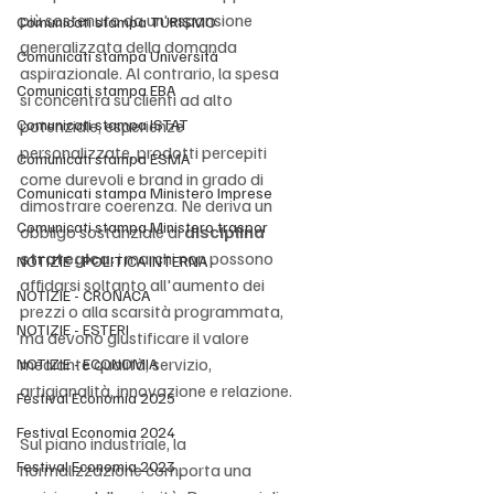
più sostenuto da un'espansione 
Comunicati stampa TURISMO
generalizzata della domanda 
Comunicati stampa Università
aspirazionale. Al contrario, la spesa 
Comunicati stampa EBA
si concentra su clienti ad alto 
Comunicati stampa ISTAT
potenziale, esperienze 
personalizzate, prodotti percepiti 
Comunicati stampa ESMA
come durevoli e brand in grado di 
Comunicati stampa Ministero Imprese
dimostrare coerenza. Ne deriva un 
Comunicati stampa Ministero traspor
obbligo sostanziale di 
disciplina 
strategica
: i marchi non possono 
NOTIZIE - POLITICA INTERNA
affidarsi soltanto all'aumento dei 
NOTIZIE - CRONACA
prezzi o alla scarsità programmata, 
NOTIZIE - ESTERI
ma devono giustificare il valore 
mediante qualità, servizio, 
NOTIZIE - ECONOMIA
artigianalità, innovazione e relazione.
Festival Economia 2025
Festival Economia 2024
Sul piano industriale, la 
Festival Economia 2023
normalizzazione comporta una 