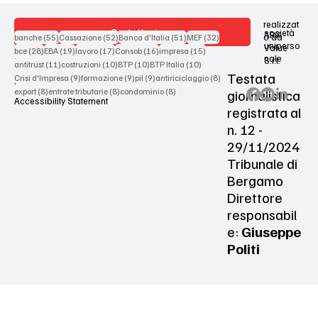
realizzat
Contattaci
società
ARX
55 post
52 post
51 post
32 post
o da
banche
(55)
Cassazione
(52)
Banca d'Italia
(51)
MEF
(32)
uniperso
Value
28 post
19 post
17 post
16 post
15 post
bce
(28)
EBA
(19)
lavoro
(17)
Consob
(16)
impresa
(15)
nale
S.r.l.
Terms & Conditions
11 post
10 post
10 post
10 post
antitrust
(11)
costruzioni
(10)
BTP
(10)
BTP Italia
(10)
Testata
9 post
9 post
9 post
8 post
Crisi d'Impresa
(9)
formazione
(9)
pil
(9)
antiriciclaggio
(8)
Privacy Policy
8 post
8 post
8 post
giornalistica
export
(8)
entrate tributarie
(8)
condominio
(8)
Accessibility Statement
registrata al
n. 12 -
29/11/2024
Tribunale di
Bergamo
Direttore
responsabil
e:
Giuseppe
Politi