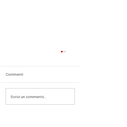
Commenti
Scrivi un commento...
Bangladesh, l’Europa ridisegna gli ordini