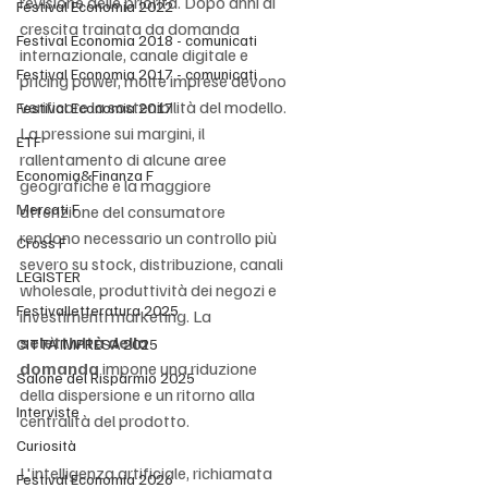
revisione delle priorità. Dopo anni di 
Festival Economia 2022
crescita trainata da domanda 
Festival Economia 2018 - comunicati
internazionale, canale digitale e 
Festival Economia 2017 - comunicati
pricing power, molte imprese devono 
verificare la sostenibilità del modello. 
Festival Economia 2017
La pressione sui margini, il 
ETF
rallentamento di alcune aree 
Economia&Finanza F
geografiche e la maggiore 
Mercati F
attenzione del consumatore 
rendono necessario un controllo più 
Cross F
severo su stock, distribuzione, canali 
LEGISTER
wholesale, produttività dei negozi e 
Festivalletteratura 2025
investimenti marketing. La 
selettività della 
CITTÀ IMPRESA 2025
domanda
 impone una riduzione 
Salone del Risparmio 2025
della dispersione e un ritorno alla 
Interviste
centralità del prodotto.
Curiosità
L'intelligenza artificiale, richiamata 
Festival Economia 2026